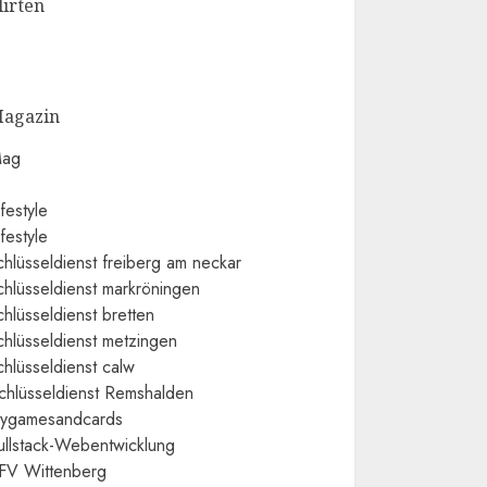
lirten
agazin
ag
ifestyle
ifestyle
chlüsseldienst freiberg am neckar
chlüsseldienst markröningen
chlüsseldienst bretten
chlüsseldienst metzingen
chlüsseldienst calw
chlüsseldienst Remshalden
ygamesandcards
ullstack-Webentwicklung
FV Wittenberg