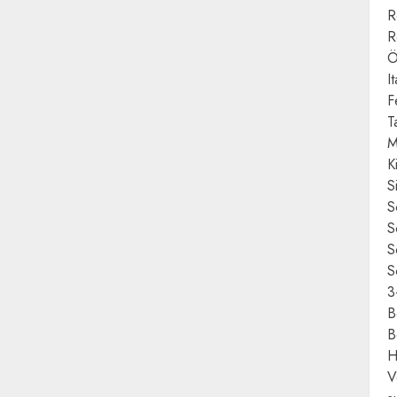
R
R
Ö
I
F
T
M
K
S
S
S
S
S
3
B
B
H
V