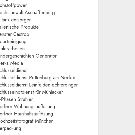
ohstoffpower
echtsanwalt Aschaffenburg
ltank entsorgen
talienische Produkte
enster Castrop
atortreinigung
alerarbeiten
indergeschichten Generator
ierks Media
chlüsseldienst
chlüsseldienst Rottenburg am Neckar
chlüsseldienst Leinfelden-echterdingen
chlüsselnotdienst für Mühlacker
-Phasen Strahler
erliner Wohnungsauflösung
erliner Haushaltsauflösung
ochzeitsfotograf München
erpackung