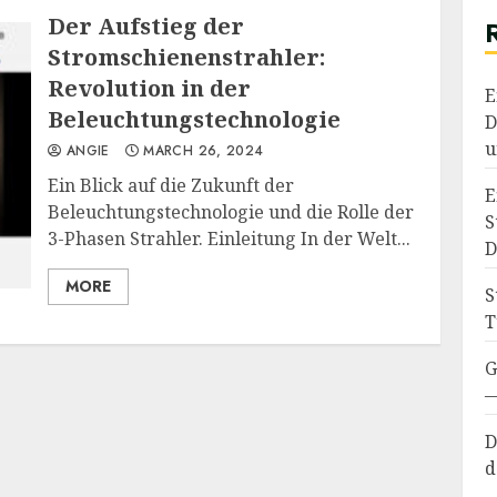
Der Aufstieg der
Stromschienenstrahler:
Revolution in der
E
Beleuchtungstechnologie
D
u
ANGIE
MARCH 26, 2024
Ein Blick auf die Zukunft der
E
Beleuchtungstechnologie und die Rolle der
S
3-Phasen Strahler. Einleitung In der Welt...
D
MORE
S
T
G
—
D
d