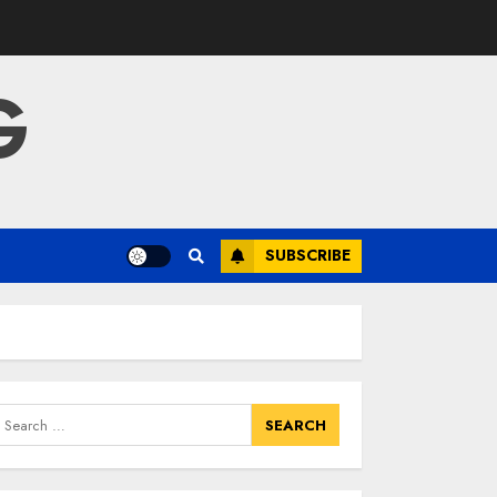
G
SUBSCRIBE
earch
or: