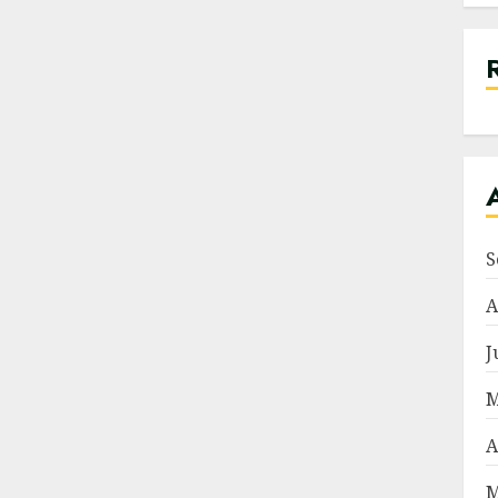
S
A
J
M
A
M