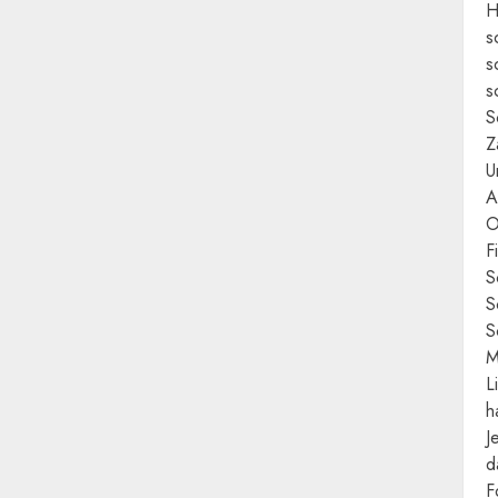
H
s
s
s
S
Z
U
A
O
F
S
S
S
M
L
h
J
d
F