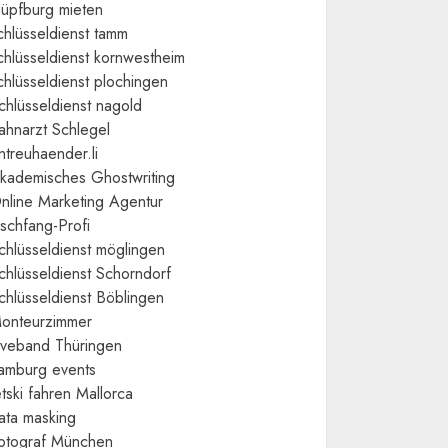
üpfburg mieten
chlüsseldienst tamm
chlüsseldienst kornwestheim
chlüsseldienst plochingen
chlüsseldienst nagold
ahnarzt Schlegel
ntreuhaender.li
kademisches Ghostwriting
nline Marketing Agentur
ischfang-Profi
chlüsseldienst möglingen
chlüsseldienst Schorndorf
chlüsseldienst Böblingen
onteurzimmer
iveband Thüringen
amburg events
etski fahren Mallorca
ata masking
otograf München