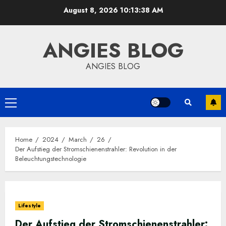
Skip
August 8, 2026
10:13:39 AM
to
content
ANGIES BLOG
ANGIES BLOG
Primary
Menu
Home
2024
March
26
Der Aufstieg der Stromschienenstrahler: Revolution in der
Beleuchtungstechnologie
Lifestyle
Der Aufstieg der Stromschienenstrahler: