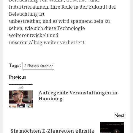
Industrieräumen. Ihre Rolle in der Zukunft der
Beleuchtung ist
unbestreitbar, und es wird spannend sein zu
sehen, wie sich diese Technologie
weiterentwickelt und
unseren Alltag weiter verbessert.
Tags:
3-Phasen Strahler
Continue
Previous
Reading
Aufregende Veranstaltungen in
Pre
Hamburg
post
Next
Sie möchten E-Zigaretten günstig
Next