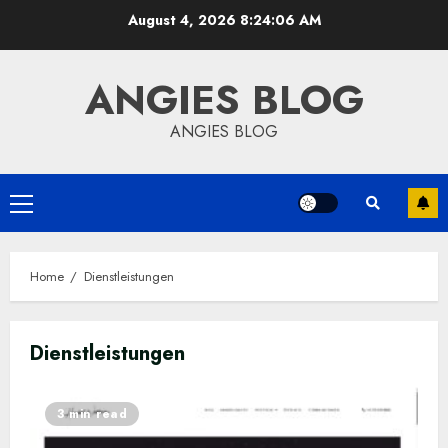
Skip
August 4, 2026
8:24:07 AM
to
content
ANGIES BLOG
ANGIES BLOG
Primary
Menu
Home
Dienstleistungen
Dienstleistungen
3 min read