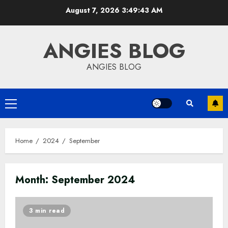
Skip
August 7, 2026
3:49:43 AM
to
content
ANGIES BLOG
ANGIES BLOG
Primary
Menu
Home
2024
September
Month:
September 2024
3 min read