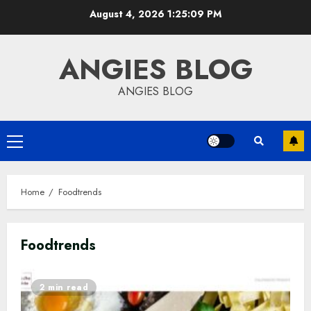
Skip
August 4, 2026
1:25:10 PM
to
content
ANGIES BLOG
ANGIES BLOG
Primary
Menu
Home
Foodtrends
Foodtrends
2 min read