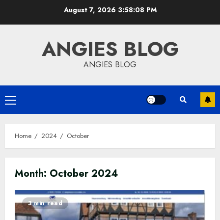
Skip
August 7, 2026
3:58:09 PM
to
content
ANGIES BLOG
ANGIES BLOG
Primary
Menu
Home
2024
October
Month:
October 2024
3 min read