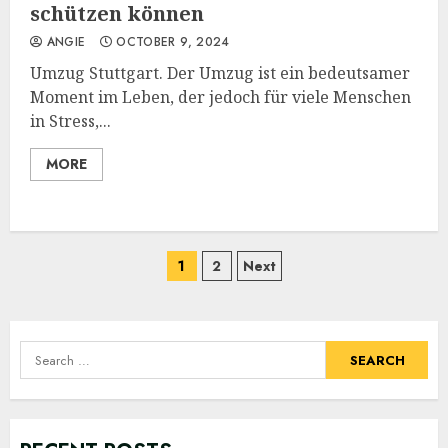
schützen können
ANGIE
OCTOBER 9, 2024
Umzug Stuttgart. Der Umzug ist ein bedeutsamer
Moment im Leben, der jedoch für viele Menschen
in Stress,...
MORE
Posts
1
2
Next
navigation
Search
for: