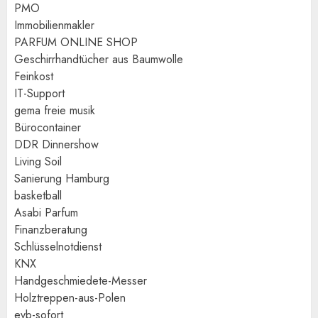
PMO
Immobilienmakler
PARFUM ONLINE SHOP
Geschirrhandtücher aus Baumwolle
Feinkost
IT-Support
gema freie musik
Bürocontainer
DDR Dinnershow
Living Soil
Sanierung Hamburg
basketball
Asabi Parfum
Finanzberatung
Schlüsselnotdienst
KNX
Handgeschmiedete-Messer
Holztreppen-aus-Polen
evb-sofort