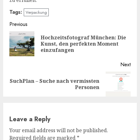
Tags:
Verpackung
Continue
Previous
Reading
Hochzeitsfotograf München: Die
Pre
Kunst, den perfekten Moment
post
einzufangen
Next
SuchPlan – Suche nach vermissten
Next
Personen
post:
Leave a Reply
Your email address will not be published.
Required fields are marked
*