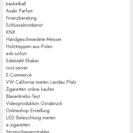
basketball
Asabi Parfum
Finanzberatung
Schlüsselnotdienst
KNX
Handgeschmiedete-Messer
Holztreppen-aus-Polen
evb-sofort
Edelstahl-Shaker
root-server
E-Commerce
VW California mieten Landau Pfalz
Zigaretten online kaufen
Blasenkrebs-Test
Videoproduktion Osnabrück
Onlineshop-Erstellung
LED Beleuchtung mieten
e-zigaretten
Stromschienenstrahler