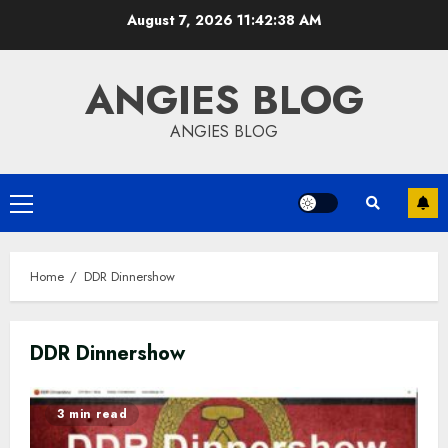
Skip
August 7, 2026
11:42:38 AM
to
content
ANGIES BLOG
ANGIES BLOG
Primary
Menu
Home
DDR Dinnershow
DDR Dinnershow
3 min read