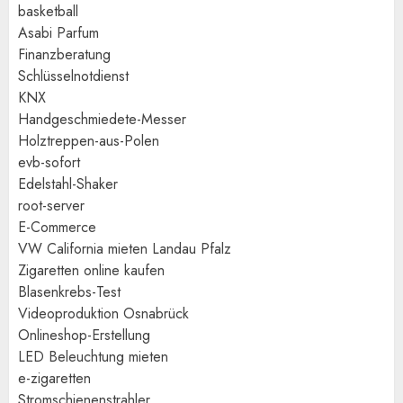
basketball
Asabi Parfum
Finanzberatung
Schlüsselnotdienst
KNX
Handgeschmiedete-Messer
Holztreppen-aus-Polen
evb-sofort
Edelstahl-Shaker
root-server
E-Commerce
VW California mieten Landau Pfalz
Zigaretten online kaufen
Blasenkrebs-Test
Videoproduktion Osnabrück
Onlineshop-Erstellung
LED Beleuchtung mieten
e-zigaretten
Stromschienenstrahler