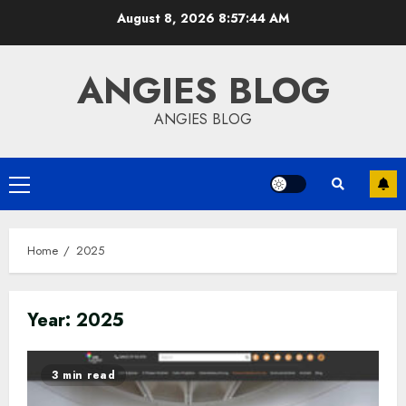
Skip
August 8, 2026
8:57:45 AM
to
content
ANGIES BLOG
ANGIES BLOG
Primary
Menu
Home
2025
Year:
2025
3 min read