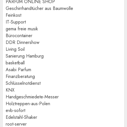
PARFUM ONLINE SHOP
Geschirrhandtücher aus Baumwolle
Feinkost
IT-Support
gema freie musik
Bürocontainer
DDR Dinnershow
Living Soil
Sanierung Hamburg
basketball
Asabi Parfum
Finanzberatung
Schlüsselnotdienst
KNX
Handgeschmiedete-Messer
Holztreppen-aus-Polen
evb-sofort
Edelstahl-Shaker
root-server