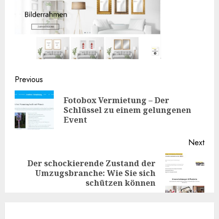
Continue
Previous
Reading
Fotobox Vermietung – Der
Pre
Schlüssel zu einem gelungenen
post
Event
Next
Der schockierende Zustand der
Next
Umzugsbranche: Wie Sie sich
post:
schützen können