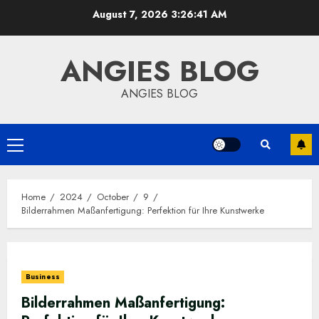
Skip
August 7, 2026
3:26:42 AM
to
content
ANGIES BLOG
ANGIES BLOG
Primary
Menu
Home
2024
October
9
Bilderrahmen Maßanfertigung: Perfektion für Ihre Kunstwerke
Business
Bilderrahmen Maßanfertigung: