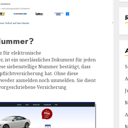
-Nummer?
 für elektronische
 ist ein unerlässliches Dokument für jeden
ese siebenstellige Nummer bestätigt, dass
S
tpflichtversicherung hat. Ohne diese
A
 weder anmelden noch ummelden. Sie dient
h vorgeschriebene Versicherung
J
M
A
M