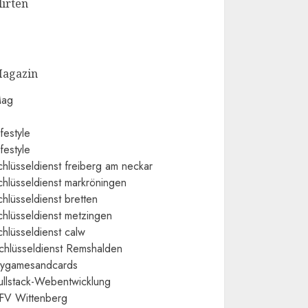
lirten
agazin
ag
ifestyle
ifestyle
chlüsseldienst freiberg am neckar
chlüsseldienst markröningen
chlüsseldienst bretten
chlüsseldienst metzingen
chlüsseldienst calw
chlüsseldienst Remshalden
ygamesandcards
ullstack-Webentwicklung
FV Wittenberg