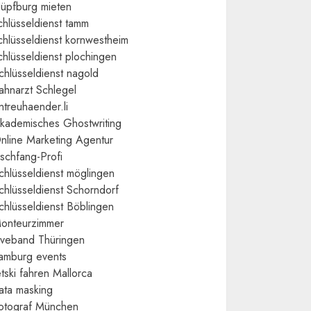
üpfburg mieten
chlüsseldienst tamm
chlüsseldienst kornwestheim
chlüsseldienst plochingen
chlüsseldienst nagold
ahnarzt Schlegel
ntreuhaender.li
kademisches Ghostwriting
nline Marketing Agentur
ischfang-Profi
chlüsseldienst möglingen
chlüsseldienst Schorndorf
chlüsseldienst Böblingen
onteurzimmer
iveband Thüringen
amburg events
etski fahren Mallorca
ata masking
otograf München