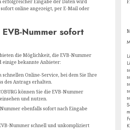
F
 erfolgreicher Eingabe der Daten wird
fort online angezeigt, per E-Mail oder
e EVB-Nummer sofort
M
M
bieten die Möglichkeit, die EVB-Nummer
L
nd einige bekannte Anbieter:
L
s
n schnellen Online-Service, bei dem Sie Ihre
s
 des Antrags erhalten.
s
s
COBURG können Sie die EVB-Nummer
s
 einsehen und nutzen.
S
-Nummer ebenfalls sofort nach Eingabe
m
F
 EVB-Nummer schnell und unkompliziert
K