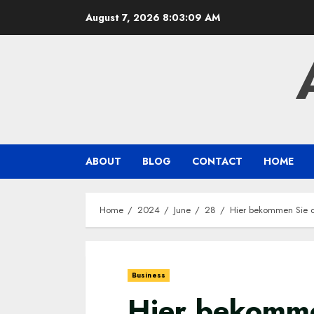
Skip
August 7, 2026
8:03:10 AM
to
content
ABOUT
BLOG
CONTACT
HOME
Home
2024
June
28
Hier bekommen Sie 
Business
Hier bekomme