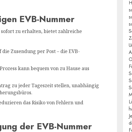
H
s
rtigen EVB-Nummer
s
s
S
ofort zu erhalten, bietet zahlreiche
Z
U
 die Zusendung per Post – die EVB-
A
O
F
Prozess kann bequem von zu Hause aus
S
S
rag zu jeder Tageszeit stellen, unabhängig
S
cherungsbüros.
M
L
eduzieren das Risiko von Fehlern und
h
J
d
agung der EVB-Nummer
F