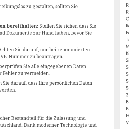
R
ibungslos zu gestalten, sollten Sie
R
Ö
I
en bereithalten:
Stellen Sie sicher, dass Sie
F
und Dokumente zur Hand haben, bevor Sie
T
M
chten Sie darauf, nur bei renommierten
K
EVB-Nummer zu beantragen.
S
erprüfen Sie alle eingegebenen Daten
S
r Fehler zu vermeiden.
S
S
 Sie darauf, dass Ihre persönlichen Daten
S
werden.
3
B
B
H
cher Bestandteil für die Zulassung und
V
utschland. Dank moderner Technologie und