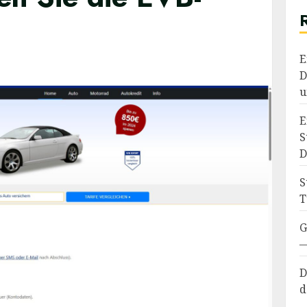
E
D
u
E
S
D
S
T
G
—
D
d