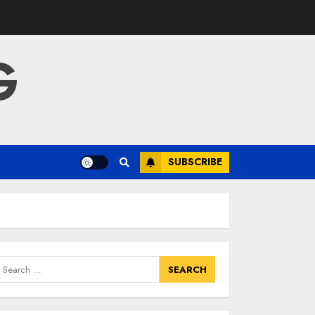
G
SUBSCRIBE
earch
or: