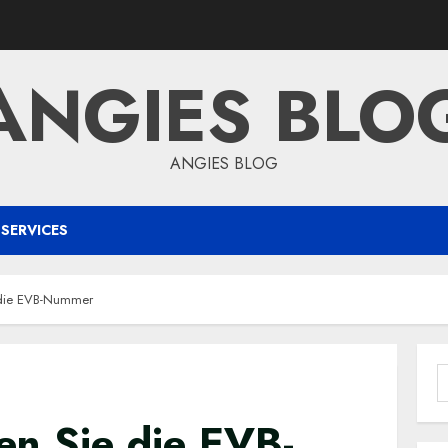
ANGIES BLO
ANGIES BLOG
SERVICES
die EVB-Nummer
S
f
n Sie die EVB-