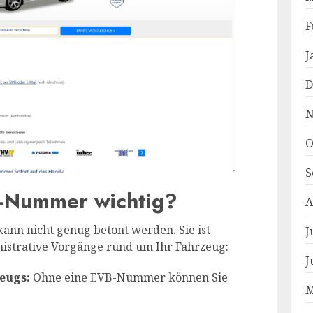
F
J
D
N
O
S
B-Nummer wichtig?
A
nn nicht genug betont werden. Sie ist
J
istrative Vorgänge rund um Ihr Fahrzeug:
J
eugs:
Ohne eine EVB-Nummer können Sie
M