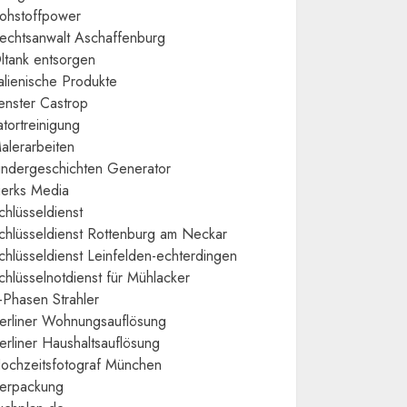
ohstoffpower
echtsanwalt Aschaffenburg
ltank entsorgen
talienische Produkte
enster Castrop
atortreinigung
alerarbeiten
indergeschichten Generator
ierks Media
chlüsseldienst
chlüsseldienst Rottenburg am Neckar
chlüsseldienst Leinfelden-echterdingen
chlüsselnotdienst für Mühlacker
-Phasen Strahler
erliner Wohnungsauflösung
erliner Haushaltsauflösung
ochzeitsfotograf München
erpackung