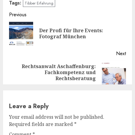
Tags:
Tibber Erfahrung
Continue
Previous
Reading
Der Profi für Ihre Events:
Pre
Fotograf München
post
Next
Rechtsanwalt Aschaffenburg:
Next
Fachkompetenz und
post:
Rechtsberatung
Leave a Reply
Your email address will not be published.
Required fields are marked
*
Comment
*