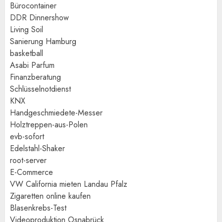
Bürocontainer
DDR Dinnershow
Living Soil
Sanierung Hamburg
basketball
Asabi Parfum
Finanzberatung
Schlüsselnotdienst
KNX
Handgeschmiedete-Messer
Holztreppen-aus-Polen
evb-sofort
Edelstahl-Shaker
root-server
E-Commerce
VW California mieten Landau Pfalz
Zigaretten online kaufen
Blasenkrebs-Test
Videoproduktion Osnabrück